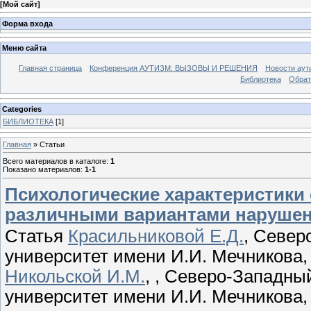
[
Мой сайт
]
Форма входа
Меню сайта
Главная страница
Конференция АУТИЗМ: ВЫЗОВЫ И РЕШЕНИЯ
Новости аут
Библиотека
Обрат
Categories
БИБЛИОТЕКА
[1]
Главная
»
Статьи
Всего материалов в каталоге
:
1
Показано материалов
:
1-1
Психологические характеристики
различными вариантами нарушен
Статья
Красильниковой Е.Д.
, Север
университет имени И.И. Мечникова,
Никольской И.М.
, , Северо-Западн
университет имени И.И. Мечникова,