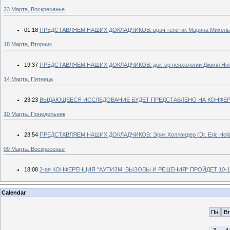
23 Марта, Воскресенье
01:18
ПРЕДСТАВЛЯЕМ НАШИХ ДОКЛАДЧИКОВ: врач-генетик Марина Михельсон
18 Марта, Вторник
19:37
ПРЕДСТАВЛЯЕМ НАШИХ ДОКЛАДЧИКОВ: доктор психологии Джилл Ян
14 Марта, Пятница
23:23
ВЫДАЮЩЕЕСЯ ИССЛЕДОВАНИЕ БУДЕТ ПРЕДСТАВЛЕНО НА КОНФЕ
10 Марта, Понедельник
23:54
ПРЕДСТАВЛЯЕМ НАШИХ ДОКЛАДЧИКОВ: Эрик Холландер (Dr. Eric Holla
09 Марта, Воскресенье
18:08
2-ая КОНФЕРЕНЦИЯ "АУТИЗМ: ВЫЗОВЫ И РЕШЕНИЯ" ПРОЙДЕТ 10-1
Calendar
Пн
Вт