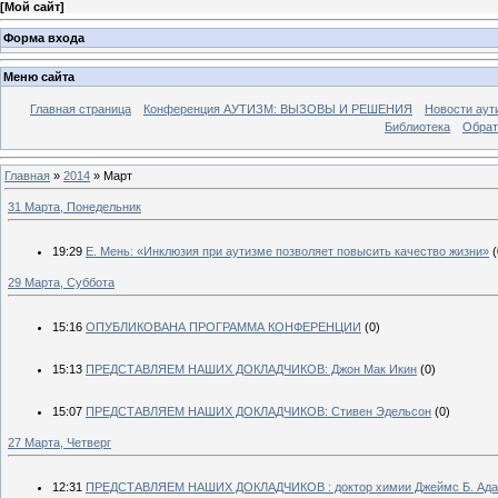
[
Мой сайт
]
Форма входа
Меню сайта
Главная страница
Конференция АУТИЗМ: ВЫЗОВЫ И РЕШЕНИЯ
Новости аут
Библиотека
Обрат
Главная
»
2014
»
Март
31 Марта, Понедельник
19:29
Е. Мень: «Инклюзия при аутизме позволяет повысить качество жизни»
(
29 Марта, Суббота
15:16
ОПУБЛИКОВАНА ПРОГРАММА КОНФЕРЕНЦИИ
(0)
15:13
ПРЕДСТАВЛЯЕМ НАШИХ ДОКЛАДЧИКОВ: Джон Мак Икин
(0)
15:07
ПРЕДСТАВЛЯЕМ НАШИХ ДОКЛАДЧИКОВ: Стивен Эдельсон
(0)
27 Марта, Четверг
12:31
ПРЕДСТАВЛЯЕМ НАШИХ ДОКЛАДЧИКОВ : доктор химии Джеймс Б. Ад