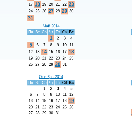
18
23
17
19
20
21
22
27
29
24
25
26
28
30
31
Май 2014
Пн
Вт
Ср
Чт
Пт
Сб
Вс
1
2
3
4
5
6
7
8
9
10
11
14
18
12
13
15
16
17
19
20
21
22
23
24
25
30
26
27
28
29
31
Октябрь 2014
Пн
Вт
Ср
Чт
Пт
Сб
Вс
1
2
3
4
5
6
7
8
9
10
11
12
19
13
14
15
16
17
18
20
21
22
23
24
25
26
27
28
29
30
31