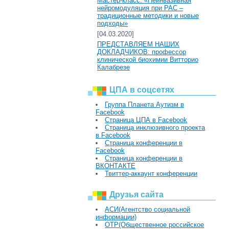
Мастер-класс: «Неинвазивная
нейромодуляция при РАС –
традиционные методики и новые
подходы»
[04.03.2020]
ПРЕДСТАВЛЯЕМ НАШИХ
ДОКЛАДЧИКОВ: профессор
клинической биохимии Витторио
Калабрезе
ЦПА в соцсетях
Группа Планета Аутизм в
Facebook
Страница ЦПА в Facebook
Страница инклюзивного проекта
в Facebook
Страница конференции в
Facebook
Страница конференции в
ВКОНТАКТЕ
Твиттер-аккаунт конференции
Друзья сайта
АСИ(Агентство социальной
информации)
ОТР(Общественное российское