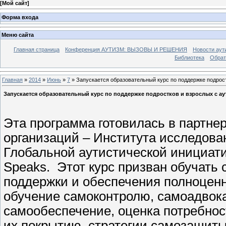
[
Мой сайт
]
Форма входа
Меню сайта
Главная страница
Конференция АУТИЗМ: ВЫЗОВЫ И РЕШЕНИЯ
Новости аут
Библиотека
Обрат
Главная
»
2014
»
Июнь
»
7
» Запускается образовательный курс по поддержке подрос
Запускается образовательный курс по поддержке подростков и взрослых с а
Эта программа готовилась в партн
организаций – Института исследовани
Глобальной аутистической инициативы 
Speaks. Этот курс призван обучать
поддержки и обеспечения полноценн
обучение самок
онтролю, самоадвок
самообеспечение, оценка потребнос
их покрытию, стратегии самозащиты,