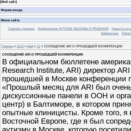
[
Мой сайт
]
Форма входа
Меню сайта
Главная страница
Конференция АУТИЗМ: ВЫЗОВЫ И РЕШЕНИЯ
Новости аут
Библиотека
Обрат
Главная
»
2013
»
Май
»
21
» СООБЩЕНИЕ ARI О ПРОШЕДШЕЙ КОНФЕРЕНЦИИ
СООБЩЕНИЕ ARI О ПРОШЕДШЕЙ КОНФЕРЕНЦИИ
В официальном бюллетене американс
Research Institute, ARI) директор 
прошедшей в Москве конференции п
«Прошлый месяц для ARI был очен
дискуссионные панели в ООН и орган
центр) в Балтиморе, в котором при
опытные клиницисты. Кроме того, я 
Восточной Европе, где я был сопре
аутизму в Москве, которую посетил