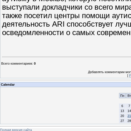
выступали докладчики со всего мир
также посетил центры помощи аутис
деятельность ARI способствует л
осведомленности о самых современ
Всего комментариев
:
0
Добавлять комментарии могу
[
Р
Calendar
Пн
Вт
6
7
13
14
20
21
27
28
Полная версия сайта