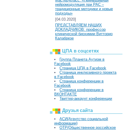
Мастер-класс: «Неинвазивная
нейромодуляция при РАС –
традиционные методики и новые
подходы»
[04.03.2020]
ПРЕДСТАВЛЯЕМ НАШИХ
ДОКЛАДЧИКОВ: профессор
клинической биохимии Витторио
Калабрезе
ЦПА в соцсетях
Группа Планета Аутизм в
Facebook
Страница ЦПА в Facebook
Страница инклюзивного проекта
в Facebook
Страница конференции в
Facebook
Страница конференции в
ВКОНТАКТЕ
Твиттер-аккаунт конференции
Друзья сайта
АСИ(Агентство социальной
информации)
ОТР(Общественное российское