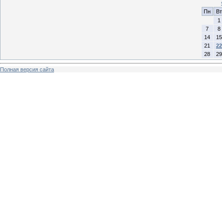
Пн
Вт
1
7
8
14
15
21
22
28
29
Полная версия сайта