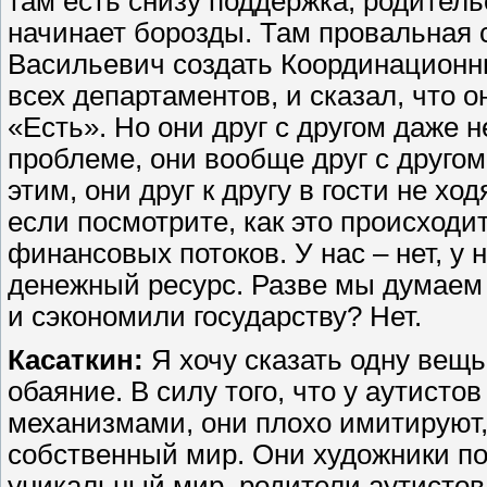
там есть снизу поддержка, родител
начинает борозды. Там провальная 
Васильевич создать Координационны
всех департаментов, и сказал, что о
«Есть». Но они друг с другом даже н
проблеме, они вообще друг с другом
этим, они друг к другу в гости не хо
если посмотрите, как это происходит
финансовых потоков. У нас – нет, у
денежный ресурс. Разве мы думаем 
и сэкономили государству? Нет.
Касаткин:
Я хочу сказать одну вещь
обаяние. В силу того, что у аутист
механизмами, они плохо имитируют
собственный мир. Они художники по
уникальный мир, родители аутистов