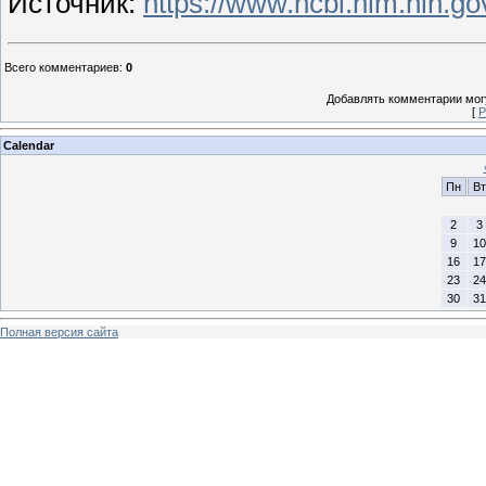
Источник:
https://www.ncbi.nlm.nih.
Всего комментариев
:
0
Добавлять комментарии могу
[
Р
Calendar
Пн
Вт
2
3
9
10
16
17
23
24
30
31
Полная версия сайта