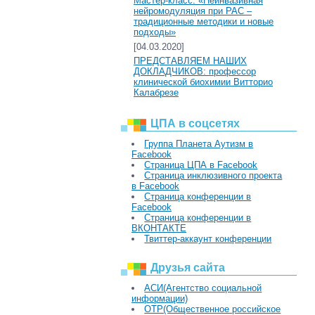
Мастер-класс: «Неинвазивная
нейромодуляция при РАС –
традиционные методики и новые
подходы»
[04.03.2020]
ПРЕДСТАВЛЯЕМ НАШИХ
ДОКЛАДЧИКОВ: профессор
клинической биохимии Витторио
Калабрезе
ЦПА в соцсетях
Группа Планета Аутизм в
Facebook
Страница ЦПА в Facebook
Страница инклюзивного проекта
в Facebook
Страница конференции в
Facebook
Страница конференции в
ВКОНТАКТЕ
Твиттер-аккаунт конференции
Друзья сайта
АСИ(Агентство социальной
информации)
ОТР(Общественное российское