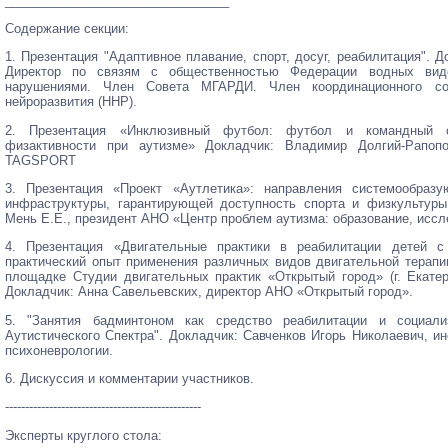
________________________________
Содержание секции:
1. Презентация "Адаптивное плавание, спорт, досуг, реабилитация". 
Директор по связям с общественностью Федерации водных ви
нарушениями. Член Совета МГАРДИ. Член координационного 
нейроразвития (ННР).
2. Презентация «Инклюзивный футбол: футбол и командный 
физактивности при аутизме» Докладчик: Владимир Долгий-Рапоп
TAGSPORT
3. Презентация «Проект «Аутлетика»: направления системообраз
инфраструктуры, гарантирующей доступность спорта и физкультур
Мень Е.Е., президент АНО «Центр проблем аутизма: образование, исс
4. Презентация «Двигательные практики в реабилитации детей 
практический опыт применения различных видов двигательной терапи
площадке Студии двигательных практик «Открытый город» (г. Екатери
Докладчик: Анна Савельевских, директор АНО «Открытый город».
5. "Занятия бадминтоном как средство реабилитации и социал
Аутистического Спектра". Докладчик: Савченков Игорь Николаевич, и
психоневрологии.
6. Дискуссия и комментарии участников.
-------------------------------------------------
Эксперты круглого стола: