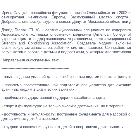
--------------------------------------------------
Ирина Слуцкая, российская фигуристка призёр Олимпийских игр 2002 и 
семикратная чемпионка Европы, Заслуженный мастер спорта 
Добровольного физкультурного союза, Депутат Московской областной
Дэвид Геслак (США) – сертифицированный специалист по оздорови
Американского колледжа спортивной медицины (American College of
укрепляющим и поддерживающим упражнениям, сертифицированный 
Strength and Conditioning Association). Создатель модели вклю
физическую активность, разработчик системы Exercise Connection,
результатов в работе с детьми и подростками, у которых диагностирова
Направления обсуждаемых тем:
----------------------------------------------------------
- опыт создания условий для занятий разными видами спорта и физкул
- проблема профессиональной подготовки специалистов для оказани
аутичным людям в физических занятиях
- проблема государственной поддержки «особого» спорта
- спорт и физкультура: не только высокие достижения, но и терапия
- доступность и регулярность: построение фундамента для массовой 
для аутичных детей и взрослых
- трудности включения аутичных детей в спортивную деятельность