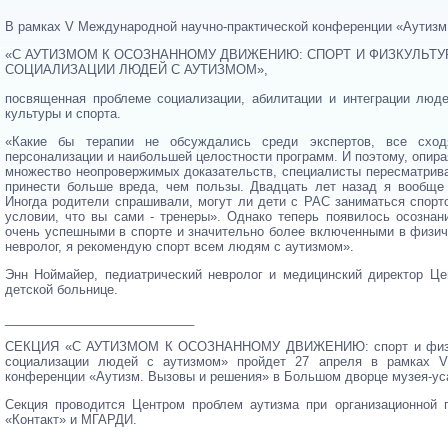
В рамках V Международной научно-практической конференции «Аутизм.
«С АУТИЗМОМ К ОСОЗНАННОМУ ДВИЖЕНИЮ: СПОРТ И ФИЗКУЛЬТУ
СОЦИАЛИЗАЦИИ ЛЮДЕЙ С АУТИЗМОМ»,
посвященная проблеме социализации, абилитации и интеграции люд
культуры и спорта.
«Какие бы терапии не обсуждались среди экспертов, все сход
персонализации и наибольшей целостности программ. И поэтому, опир
множество неопровержимых доказательств, специалисты пересматрива
принести больше вреда, чем пользы. Двадцать лет назад я вообще
Иногда родители спрашивали, могут ли дети с РАС заниматься спорто
условии, что вы сами - тренеры». Однако теперь появилось осознани
очень успешными в спорте и значительно более включенными в физиче
невролог, я рекомендую спорт всем людям с аутизмом».
Энн Ноймайер, педиатрический невролог и медицинский директор Це
детской больнице.
___________________________
СЕКЦИЯ «С АУТИЗМОМ К ОСОЗНАННОМУ ДВИЖЕНИЮ: спорт и физкуль
социализации людей с аутизмом» пройдет 27 апреля в рамках V
конференции «Аутизм. Вызовы и решения» в Большом дворце музея-у
Секция проводится Центром проблем аутизма при организационно
«Контакт» и МГАРДИ.