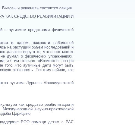
 Вызовы и решения» состоится секция
РА КАК СРЕДСТВО РЕАБИЛИТАЦИИ И
ей с аутизмом средствами физической
ятся в одном: важности набольшей
аясь на растущий объем исследований и
ют давнюю веру в то, что спорт может
 не думал о физических упражнениях.
м, и я им отвечал: «Возможно, но при
е того, что аутичные дети могут быть
скую активность. Поэтому сейчас, как
нтра аутизма Лурье в Массачусетской
тура как средство реабилитации и
 Международной научно-практической
садьбы Царицыно
й поддержке РОО помощи детям с РАС