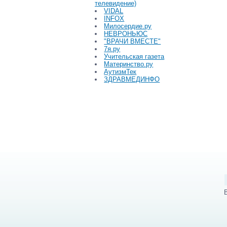
телевидение)
VIDAL
INFOX
Милосердие.ру
НЕВРОНЬЮС
"ВРАЧИ ВМЕСТЕ"
7я.ру
Учительская газета
Материнство.ру
АутизмТек
ЗДРАВМЕДИНФО