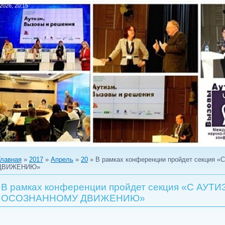
.2026, 20:15
Главная
»
2017
»
Апрель
»
20
» В рамках конференции пройдет секци
ДВИЖЕНИЮ»
В рамках конференции пройдет секция «С АУТ
ОСОЗНАННОМУ ДВИЖЕНИЮ»