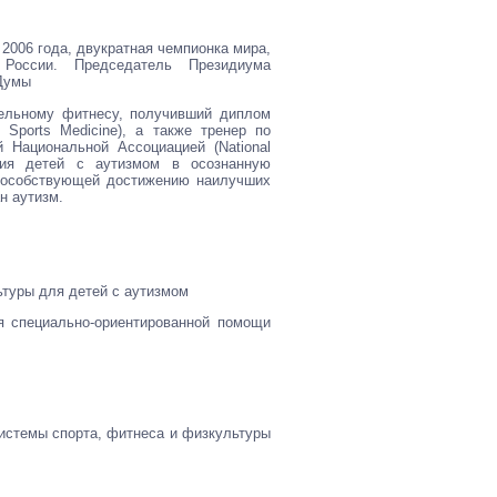
2006 года, двукратная чемпионка мира,
России. Председатель Президиума
 Думы
тельному фитнесу, получивший диплом
 Sports Medicine), а также тренер по
Национальной Ассоциацией (National
чения детей с аутизмом в осознанную
 способствующей достижению наилучших
н аутизм.
ьтуры для детей с аутизмом
я специально-ориентированной помощи
системы спорта, фитнеса и физкультуры