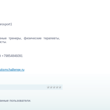
rosport1
вные тренеры, физические терапевты,
исты.
й +79854846091
tismchallenge.ru
анные пользователи.