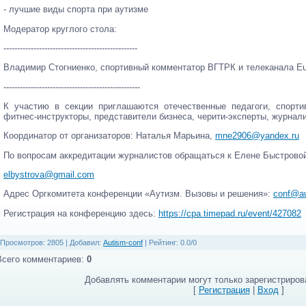
- лучшие виды спорта при аутизме
Модератор круглого стола:
-------------------------------------------------
Владимир Стогниенко, спортивный комментатор ВГТРК и телеканала Eu
--------------------------------------------------
К участию в секции приглашаются отечественные педагоги, спорти
фитнес-инструкторы, представители бизнеса, черити-эксперты, журнал
Координатор от организаторов: Наталья Марьина,
mne2906@yandex.ru
По вопросам аккредитации журналистов обращаться к Елене Быстрово
elbystrova@gmail.com
Адрес Оргкомитета конференции «Аутизм. Вызовы и решения»:
conf@au
Регистрация на конференцию здесь:
https://cpa.timepad.ru/event/427082
Просмотров
: 2805 |
Добавил
:
Autism-conf
|
Рейтинг
:
0.0
/
0
Всего комментариев
:
0
Добавлять комментарии могут только зарегистриров
[
Регистрация
|
Вход
]