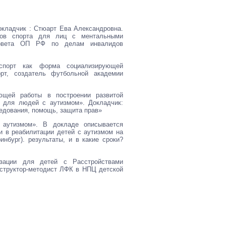
Докладчик : Стюарт Ева Александровна.
дов спорта для лиц с ментальными
совета ОП РФ по делам инвалидов
спорт как форма социализирующей
орт, создатель футбольной академии
ующей работы в построении развитой
ы для людей с аутизмом». Докладчик:
ледования, помощь, защита прав»
с аутизмом». В докладе описывается
и в реабилитации детей с аутизмом на
нбург). результаты, и в какие сроки?
изации для детей с Расстройствами
нструктор-методист ЛФК в НПЦ детской