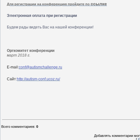
ссылке
Для регистрации на конференцию пройдите по
Электронная оплата при регистрации
Будем рады видеть Вас на нашей конференции!
Оргкомитет конференции
март 2018 г.
E
-
mail
:
conf
@
autismchallenge
.
ru
Сайт:
http
://
autism
-
conf
.
ucoz
.
ru
/
Всего комментариев
:
0
Добавлять комментарии могу
[
Р