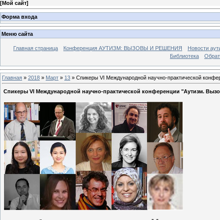
[
Мой сайт
]
Форма входа
Меню сайта
Главная страница
Конференция АУТИЗМ: ВЫЗОВЫ И РЕШЕНИЯ
Новости аут
Библиотека
Обрат
Главная
»
2018
»
Март
»
13
» Спикеры VI Международной научно-практической конфер
Спикеры VI Международной научно-практической конференции "Аутизм. Выз