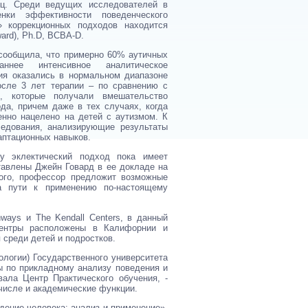
иц. Среди ведущих исследователей в
енки эффективности поведенческого
» коррекционных подходов находится
ard), Ph.D, BCBA-D.
 сообщила, что примерно 60% аутичных
ннее интенсивное аналитическое
ия оказались в нормальном диапазоне
осле 3 лет терапии – по сравнению с
 которые получали вмешательство
да, причем даже в тех случаях, когда
нно нацелено на детей с аутизмом. К
едования, анализирующие результаты
аптационных навыков.
у эклектический подход пока имеет
тавлены Джейн Говард в ее докладе на
того, профессор предложит возможные
а пути к применению по-настоящему
hways и The Kendall Centers, в данный
центры расположены в Калифорнии и
 среди детей и подростков.
логии) Государственного университета
сы по прикладному анализу поведения и
вала Центр Практического обучения, -
числе и академические функции.
дение человека: анализ и применение».