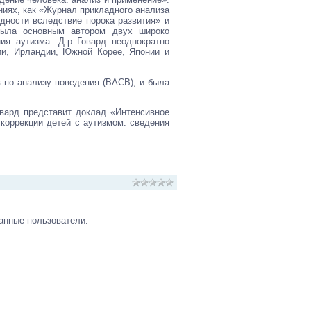
ниях, как «Журнал прикладного анализа
дности вследствие порока развития» и
 была основным автором двух широко
ия аутизма. Д-р Говард неоднократно
ии, Ирландии, Южной Корее, Японии и
 по анализу поведения (ВАСВ), и была
вард представит доклад «Интенсивное
коррекции детей с аутизмом: сведения
анные пользователи.