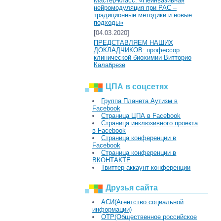
Мастер-класс: «Неинвазивная
нейромодуляция при РАС –
традиционные методики и новые
подходы»
[04.03.2020]
ПРЕДСТАВЛЯЕМ НАШИХ
ДОКЛАДЧИКОВ: профессор
клинической биохимии Витторио
Калабрезе
ЦПА в соцсетях
Группа Планета Аутизм в
Facebook
Страница ЦПА в Facebook
Страница инклюзивного проекта
в Facebook
Страница конференции в
Facebook
Страница конференции в
ВКОНТАКТЕ
Твиттер-аккаунт конференции
Друзья сайта
АСИ(Агентство социальной
информации)
ОТР(Общественное российское