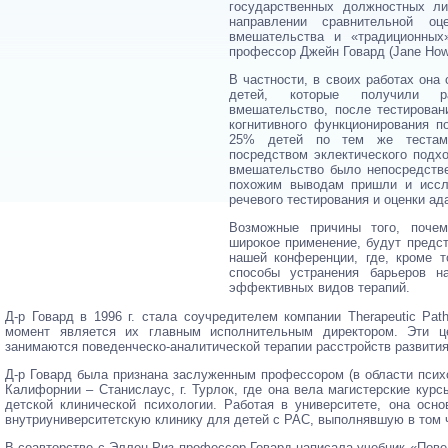
государственных должностных л
направлении сравнительной оц
вмешательства и «традиционных
профессор Джейн Говард (Jane How
В частности, в своих работах она
детей, которые получили ра
вмешательство, после тестирован
когнитивного функционирования п
25% детей по тем же тестам,
посредством эклектического подхо
вмешательство было непосредстве
похожим выводам пришли и иссл
речевого тестирования и оценки ад
Возможные причины того, почем
широкое применение, будут предс
нашей конференции, где, кроме 
способы устранения барьеров н
эффективных видов терапий.
Д-р Говард в 1996 г. стала соучредителем компании Therapeutic Pat
момент является их главным исполнительным директором. Эти 
занимаются поведенческо-аналитической терапии расстройств развития
Д-р Говард была признана заслуженным профессором (в области психо
Калифорнии – Станислаус, г. Турлок, где она вела магистерские кур
детской клинической психологии. Работая в университете, она осно
внутриуниверситетскую клинику для детей с РАС, выполнявшую в том 
В соавторстве с Эллен Риз профессор Говард написала учебник «Пове