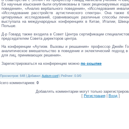
Ее научные изыскания были опубликованы в таких рецензируемых изда
поведения», «Анализ вербального поведения», «Исследования инвали
«Исследование расстройств аутистического спектра». Она также
цитируемых исследований, сравнивающих различные способы лечен
выступала на международных конференциях в Китае, Италии, Швец
Польше.
Д-р Говард также входила в Совет Центра сертификации специалистов
председателем Совета директоров центра.
На конференции «Аутизм. Вызовы и решшения» профессор Джейн Го
аналитическое вмешательство в поведение и эклектический подход в 
для лиц, принимающих решения».
по ссылке
Зарегистрироваться на конференцию можно
Просмотров
: 648 |
Добавил
:
Autism-conf
|
Рейтинг
:
0.0
/
0
Всего комментариев
:
0
Добавлять комментарии могут только зарегистриров
[
Регистрация
|
Вход
]