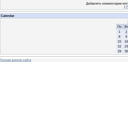
Добавлять комментарии могу
[
Р
Calendar
Пн
Вт
1
2
8
9
15
16
22
23
29
30
Полная версия сайта