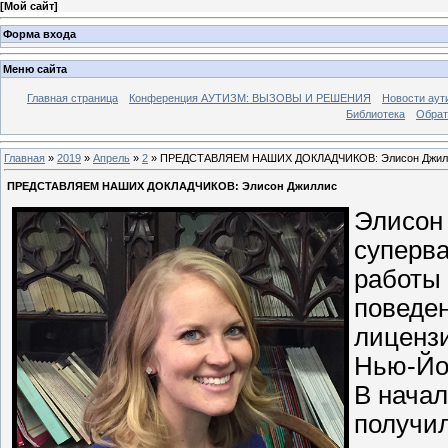
[
Мой сайт
]
Форма входа
Меню сайта
Главная страница
Конференция АУТИЗМ: ВЫЗОВЫ И РЕШЕНИЯ
Новости аут
Библиотека
Обрат
Главная
»
2019
»
Апрель
»
2
» ПРЕДСТАВЛЯЕМ НАШИХ ДОКЛАДЧИКОВ: Элисон Джил
ПРЕДСТАВЛЯЕМ НАШИХ ДОКЛАДЧИКОВ: Элисон Джиллис
Элисон 
суперва
работы 
поведен
лиценз
Нью-Йо
В нача
получил