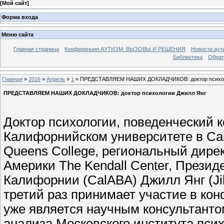
[
Мой сайт
]
Форма входа
Меню сайта
Главная страница
Конференция АУТИЗМ: ВЫЗОВЫ И РЕШЕНИЯ
Новости аут
Библиотека
Обрат
Главная
»
2016
»
Апрель
»
1
» ПРЕДСТАВЛЯЕМ НАШИХ ДОКЛАДЧИКОВ: доктор психол
ПРЕДСТАВЛЯЕМ НАШИХ ДОКЛАДЧИКОВ: доктор психологии Джилл Янг
Доктор психологии, поведенческий 
Калифорнийском университете в Са
Queens College, региональный дире
Америки The Kendall Center, Прези
Калифорнии (CalABA) Джилл Янг (Jill
третий раз принимает участие в ко
уже является научным консультанто
анализа Московского института пси