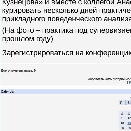
Кузнецова» и вместе с коллегой Ан
курировать несколько дней практич
прикладного поведенческого анализ
(На фото – практика под супервизи
прошлом году)
Зарегистрироваться на конференц
Всего комментариев
:
0
Добавлять комментарии могу
[
Р
Calendar
Пн
Вт
4
5
11
12
18
19
25
26