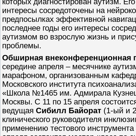
которых диагностирован аутизм. Ег
интересы сосредоточены на нейроко
предпосылках эффективной навигац
последнее годы его интересы сосред
аутизмом во взрослую жизнь и при
проблемы.
Обширная внеконференционная 
середине апреля – месячнике аутиз
марафоном, организованным кафедр
Московского института психоанали
«Школа №1465 им. Адмирала Кузнец
Москвы. С 11 по 15 апреля состоит
ведущая
Сибилл Байорат
(1-ый и 2
клинического руководителя инклюзи
применению тестового инструмента 