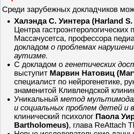
Среди зарубежных докладчиков мож
Халэнда С. Уинтера (Harland S. 
Центра гастроэнтерологических 
Массачусетса, профессора педиа
докладом
о проблемах нарушени
аутизме.
С докладом о
генетических дос
выступит
Марвин Натовиц (Marv
специалист по нейрогенетике, р
знаменитой Кливлендской клини
Уникальный
метод мультимодал
и социальных проблем детей и 
клинический психолог
Паола Уи
Bartholomeus)
, глава ReAttach T
Новые исследовательские данны