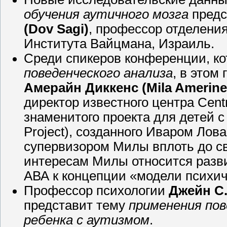
обучения аутичного мозга
предс
(Dov Sagi)
, профессор отделени
Института Вайцмана, Израиль.
Среди спикеров конференции, к
поведенческого анализа
, в этом
Амерайн Диккенс (Mila Amerine
директор известного центра Centr
знаменитого проекта для детей с
Project), созданного Иваром Ло
супервизором Милы вплоть до св
интересам Милы относится разв
АВА к концепции «модели психич
Профессор психологии
Джейн С.
представит тему
применения пов
ребенка с аутизмом
.