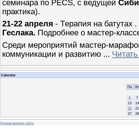
семинара по PECS, с ведущей
Сиби
практика).
21-22 апреля
- Терапия на батутах
Геслака.
Подробнее о мастер-классе
Среди мероприятий мастер-марафон
коммуникации и развитию
...
Читать
Calendar
Пн
Вт
6
7
13
14
20
21
27
28
Полная версия сайта