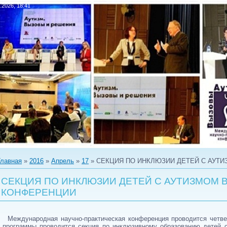
.2026, 18:41
Главная
»
2016
»
Апрель
»
17
» СЕКЦИЯ ПО ИНКЛЮЗИИ ДЕТЕЙ С АУТ
СЕКЦИЯ ПО ИНКЛЮЗИИ ДЕТЕЙ С АУТИЗМОМ 
КОНФЕРЕНЦИИ
Международная научно-практическая конференция проводится четве
программы проводится секция по инклюзивному образованию детей с