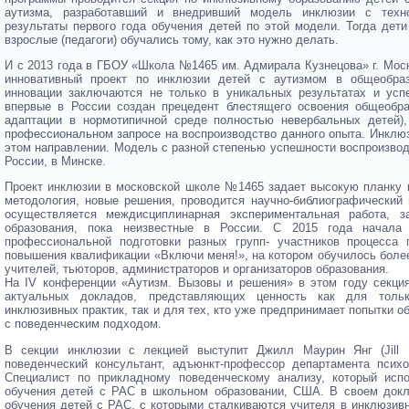
аутизма, разработавший и внедривший модель инклюзии с техно
результаты первого года обучения детей по этой модели. Тогда дети
взрослые (педагоги) обучались тому, как это нужно делать.
И с 2013 года в ГБОУ «Школа №1465 им. Адмирала Кузнецова» г. Мос
инновативный проект по инклюзии детей с аутизмом в общеобра
инновации заключаются не только в уникальных результатах и усп
впервые в России создан прецедент блестящего освоения общеобр
адаптации в нормотипичной среде полностью невербальных детей)
профессиональном запросе на воспроизводство данного опыта. Инклю
этом направлении. Модель с разной степенью успешности воспроизвод
России, в Минске.
Проект инклюзии в московской школе №1465 задает высокую планку к
методология, новые решения, проводится научно-библиографический 
осуществляется междисциплинарная экспериментальная работа, 
образования, пока неизвестные в России. С 2015 года начала
профессиональной подготовки разных групп- участников процесса
повышения квалификации «Включи меня!», на котором обучилось более
учителей, тьюторов, администраторов и организаторов образования.
На IV конференции «Аутизм. Вызовы и решения» в этом году секци
актуальных докладов, представляющих ценность как для толь
инклюзивных практик, так и для тех, кто уже предпринимает попытки о
с поведенческим подходом.
В секции инклюзии с лекцией выступит Джилл Маурин Янг (Jill M
поведенческий консультант, адъюнкт-профессор департамента психо
Специалист по прикладному поведенческому анализу, который исп
обучения детей с РАС в школьном образовании, США. В своем док
обучения детей с РАС, с которыми сталкиваются учителя в инклюзивн