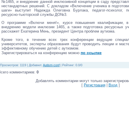
№1465, и внедрение данной инклюзивной концепции в саду представ
нестандартных решений. С докладом «Включение ученика в подготови
шаги» выступит Надежда Олеговна Бурлака, педагог-психолог, по
ресурсно-тьюторской службы ДО№3.
О программе «Включи меня!», курсе повышения квалификации, в
внедрению модели инклюзии 1465, а также подготовка ресурсных уч
расскажет Екатерина Мень, президент Центра проблем аутизма.
Кроме того, в течение всех трех конференции ведущие специа
университетов, эксперты образования будут проводить лекции и маст
эффективному обучению детей с аутизмом.
по ссылке
Зарегистрироваться на конференцию можно
Просмотров
: 1119 |
Добавил
:
Autism-conf
|
Рейтинг
:
0.0
/
0
Всего комментариев
:
0
Добавлять комментарии могут только зарегистриров
[
Регистрация
|
Вход
]