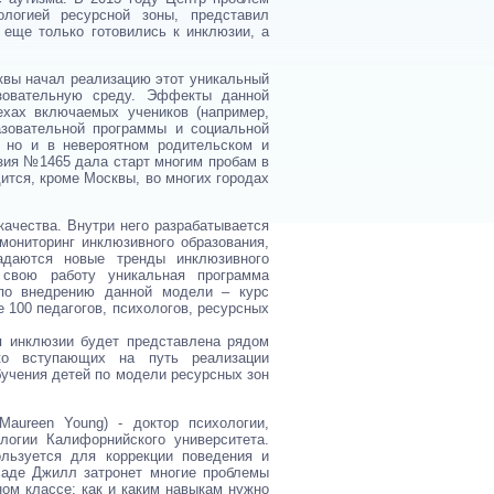
логией ресурсной зоны, представил
 еще только готовились к инклюзии, а
квы начал реализацию этот уникальный
зовательную среду. Эффекты данной
ехах включаемых учеников (например,
азовательной программы и социальной
, но и в невероятном родительском и
зия №1465 дала старт многим пробам в
ится, кроме Москвы, во многих городах
ачества. Внутри него разрабатывается
мониторинг инклюзивного образования,
задаются новые тренды инклюзивного
 свою работу уникальная программа
 по внедрению данной модели – курс
 100 педагогов, психологов, ресурсных
я инклюзии будет представлена рядом
ко вступающих на путь реализации
бучения детей по модели ресурсных зон
aureen Young) - доктор психологии,
логии Калифорнийского университета.
ользуется для коррекции поведения и
ладе Джилл затронет многие проблемы
ом классе: как и каким навыкам нужно