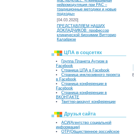
Мастер-класс: «Неинвазивная
нейромодуляция при РАС –
традиционные методики и новые
подходы»
[04.03.2020]
ПРЕДСТАВЛЯЕМ НАШИХ
ДОКЛАДЧИКОВ: профессор
клинической биохимии Витторио
Калабрезе
ЦПА в соцсетях
Группа Планета Аутизм в
Facebook
Страница ЦПА в Facebook
Страница инклюзивного проекта
в Facebook
Страница конференции в
Facebook
Страница конференции в
ВКОНТАКТЕ
Твиттер-аккаунт конференции
Друзья сайта
АСИ(Агентство социальной
информации)
ОТР(Общественное российское