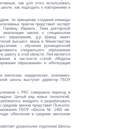
ктивным, как для этого использовать
 школе, как подходить к повторениям и
дров, по принципам создания команды
клюзивных практик представит эксперт
 Горовиц, Израиль. Тема докторской
 реализации закона о специальном
ного образования, д-р Шакед имеет
ителей высшего звена в Министерстве
русалиме – обучения руководителей
ртамента специального образования
 работу в этой области. Лея является
вания, в частности статей «Модели
рования образования» и «Интеграция
х инклюзии, юридических, экономико-
ивной школы выступит директор ГБОУ
 учеников с РАС совершили переход в
задачи. Целый ряд новых технологий,
требовалось внедрять и разрабатывать
о средним звеном представит Психолог,
образования ГБОУ «Школа № 1465 им.
кладе «Инклюзия в среднем школьном
 работает дошкольное отделение Школы