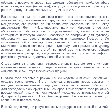
обучать в первую очередь, как сделать обобщение наиболее эффе
естественную среду (инклюзию), как улучшить социальную практику в
репетиторству, «классическим» методикам в АВА и тп.
Важнейший доклад по тенденциям в подготовке профессиональных ка
для инклюзии, по изменениям парадигмы в понимании и реализации ин
международного уровня по инклюзивному образованию Лея Шакед
диссертации Леи - «Исследование политики Израиля в области
образовании». Являясь сертифицированным педагогом специаль
сертификат института Mandel Leadership по программе для руковод
образования. До своего преподавания в Колледже Hertzog в Ие
учреждений образования,- Лея занимала пост инспектора депа
Министерства образования Израиля, где получила Премию за выдающую
автором ряда научных статей по проблеме инклюзивного образо
использования ресурсов, выделенных в рамках программы реформи
ребенка с аутизмом: дилеммы полной инклюзии»
С докладом об управлении образовательным комплексом в условия
организационных аспектах существования государственной инклюз
«Школа №1465» Артур Васильевич Луцишин.
С этого года впервые в рамках нашей модели инклюзии несколько
среднее звено школы. И этот переход определит новые вызовы и 
методик, коммуникативных подходов, типов инклюзивных событий по
для преодоления обнаруженных барьеров. Опыт первого года работы с
поведенческий аналитик, клинический координатор инклюзивного 
Адмирала Кузнецова» Юлия Владимировна Преснякова в своем до
звене. Опыт первого года».
Второй год по модели ресурсной зоны с ресурсно-тьюторской службой